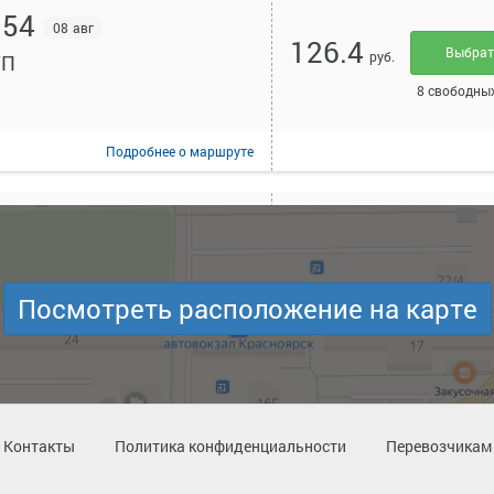
:54
08 авг
126.4
Выбра
руб.
ТП
8 свободны
Подробнее
о маршруте
:24
08 авг
Места
126.4
руб.
ТП
закончил
Посмотреть расположение на карте
Подробнее
о маршруте
:24
08 авг
126.4
Контакты
Политика конфиденциальности
Перевозчикам
Выбра
руб.
ТП
Осталось 3