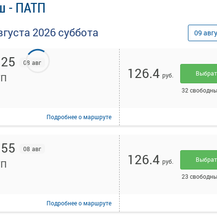
ш - ПАТП
вгуста
2026
суббота
09
авг
:25
08 авг
126.4
Выбра
руб.
ТП
32 свободны
Подробнее
о маршруте
:55
08 авг
126.4
Выбра
руб.
ТП
23 свободны
Подробнее
о маршруте