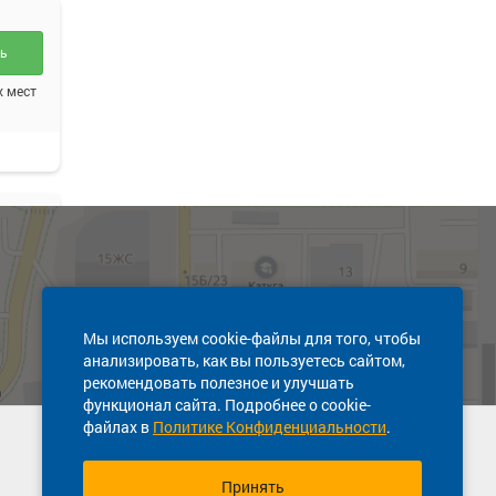
ть
х мест
ись
Мы используем cookie-файлы для того, чтобы
анализировать, как вы пользуетесь сайтом,
рекомендовать полезное и улучшать
функционал сайта. Подробнее о cookie-
файлах в
Политике Конфиденциальности
.
ть
Техническая поддержка сайта
8 (391) 274-79-08
 места
Принять