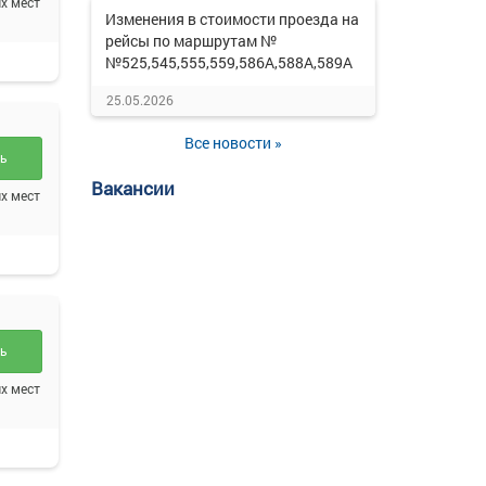
х мест
Изменения в стоимости проезда на
рейсы по маршрутам №
№525,545,555,559,586А,588А,589А
25.05.2026
Все новости »
ть
Вакансии
х мест
ть
х мест