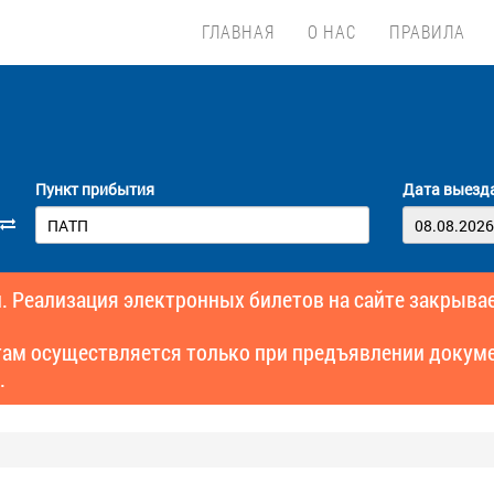
ГЛАВНАЯ
О НАС
ПРАВИЛА
Пункт прибытия
Дата выезд
. Реализация электронных билетов на сайте закрывае
там осуществляется только при предъявлении докуме
.