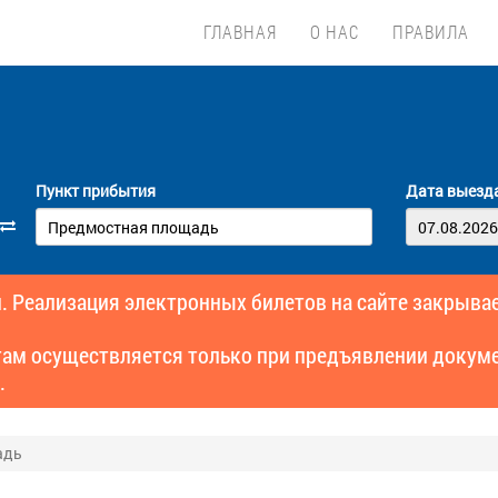
ГЛАВНАЯ
О НАС
ПРАВИЛА
Пункт прибытия
Дата выезд
. Реализация электронных билетов на сайте закрывае
там осуществляется только при предъявлении докуме
.
адь