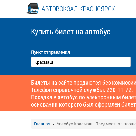
АВТОВОКЗАЛ КРАСНОЯРСК
Купить билет
на автобус
Пункт отправления
Билеты на сайте продаются без комиссии
Телефон справочной службы: 220-11-72.
Посадка в автобус по электронным биле
основании которого был оформлен билет
Главная
Автобус Красмаш - Предмостная площ