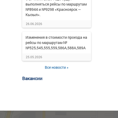
выполняться рейсы по маршрутам
№8944 и №9298 «Красноярск —
Кызыл».
26.06.2026
Изменения в стоимости проезда на
рейсы по маршрутам №
№525,545,555,559,586А,588А,589А
25.05.2026
Все новости »
Вакансии