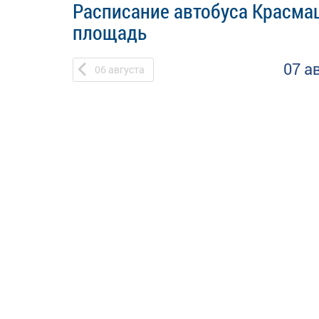
Расписание автобуса Красма
площадь
07 а
06
августа