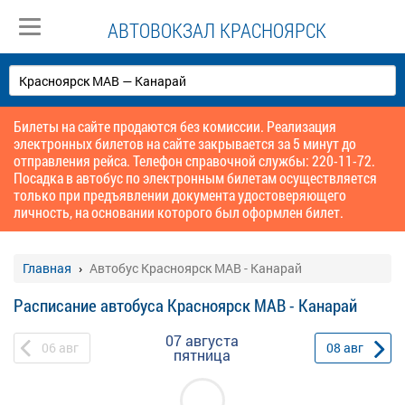
АВТОВОКЗАЛ КРАСНОЯРСК
Билеты на сайте продаются без комиссии. Реализация
электронных билетов на сайте закрывается за 5 минут до
отправления рейса. Телефон справочной службы: 220-11-72.
Посадка в автобус по электронным билетам осуществляется
только при предъявлении документа удостоверяющего
личность, на основании которого был оформлен билет.
Главная
Автобус Красноярск МАВ - Канарай
Расписание автобуса Красноярск МАВ - Канарай
07 августа
06
авг
08
авг
пятница