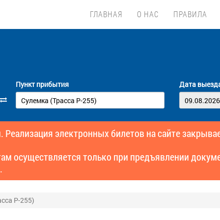
ГЛАВНАЯ
О НАС
ПРАВИЛА
Пункт прибытия
Дата выезд
. Реализация электронных билетов на сайте закрывае
там осуществляется только при предъявлении докуме
.
сса Р-255)