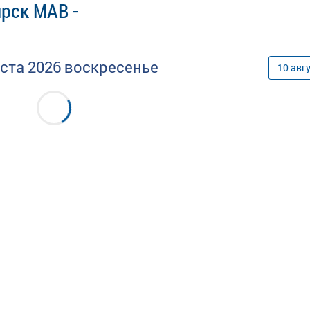
рск МАВ -
уста
2026
воскресенье
10
авг