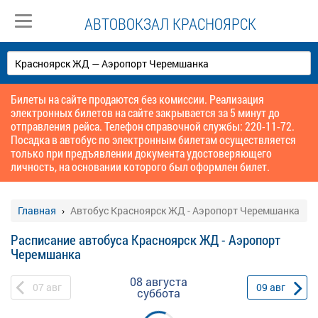
АВТОВОКЗАЛ КРАСНОЯРСК
Билеты на сайте продаются без комиссии. Реализация
электронных билетов на сайте закрывается за 5 минут до
отправления рейса. Телефон справочной службы: 220-11-72.
Посадка в автобус по электронным билетам осуществляется
только при предъявлении документа удостоверяющего
личность, на основании которого был оформлен билет.
Главная
Автобус Красноярск ЖД - Аэропорт Черемшанка
Расписание автобуса Красноярск ЖД - Аэропорт
Черемшанка
08 августа
07
авг
09
авг
суббота