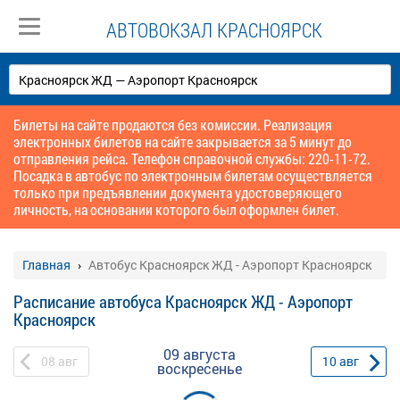
АВТОВОКЗАЛ КРАСНОЯРСК
Билеты на сайте продаются без комиссии. Реализация
электронных билетов на сайте закрывается за 5 минут до
отправления рейса. Телефон справочной службы: 220-11-72.
Посадка в автобус по электронным билетам осуществляется
только при предъявлении документа удостоверяющего
личность, на основании которого был оформлен билет.
Главная
Автобус Красноярск ЖД - Аэропорт Красноярск
Расписание автобуса Красноярск ЖД - Аэропорт
Красноярск
09 августа
08
авг
10
авг
воскресенье