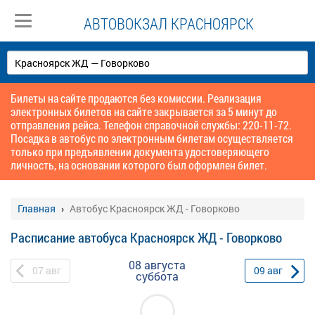
АВТОВОКЗАЛ КРАСНОЯРСК
Билеты на сайте продаются без комиссии. Реализация
электронных билетов на сайте закрывается за 5 минут до
отправления рейса. Телефон справочной службы: 220-11-72.
Посадка в автобус по электронным билетам осуществляется
только при предъявлении документа удостоверяющего
личность, на основании которого был оформлен билет.
Главная
Автобус Красноярск ЖД - Говорково
Расписание автобуса Красноярск ЖД - Говорково
08 августа
07
авг
09
авг
суббота