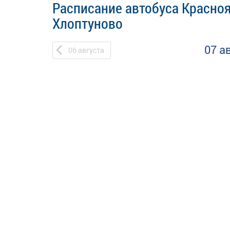
Расписание автобуса Красно
Хлоптуново
07 а
06
августа