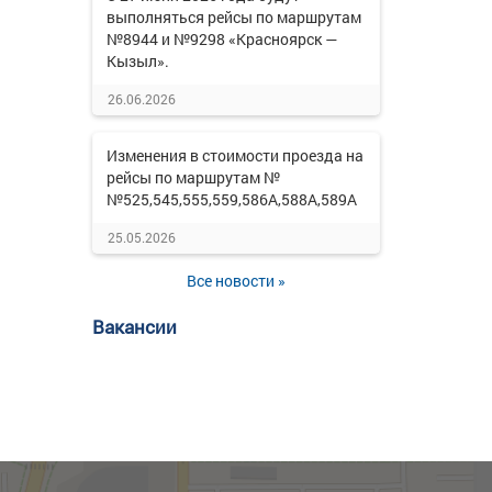
выполняться рейсы по маршрутам
№8944 и №9298 «Красноярск —
Кызыл».
26.06.2026
Изменения в стоимости проезда на
рейсы по маршрутам №
№525,545,555,559,586А,588А,589А
25.05.2026
Все новости »
Вакансии