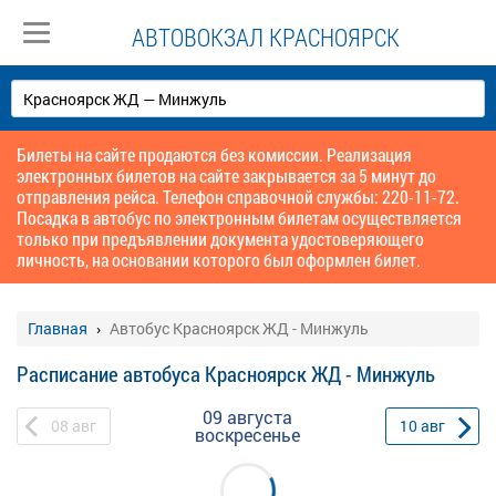
АВТОВОКЗАЛ КРАСНОЯРСК
Билеты на сайте продаются без комиссии. Реализация
электронных билетов на сайте закрывается за 5 минут до
отправления рейса. Телефон справочной службы: 220-11-72.
Посадка в автобус по электронным билетам осуществляется
только при предъявлении документа удостоверяющего
личность, на основании которого был оформлен билет.
Главная
Автобус Красноярск ЖД - Минжуль
Расписание автобуса Красноярск ЖД - Минжуль
09 августа
08
авг
10
авг
воскресенье