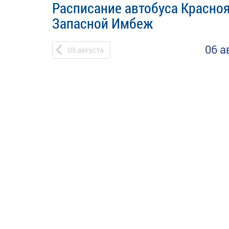
Расписание автобуса Красно
Запасной Имбеж
06 а
05
августа