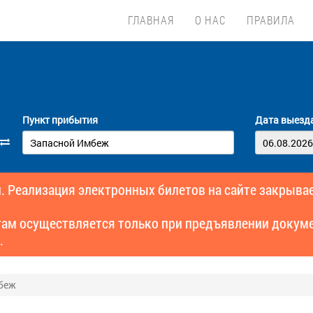
ГЛАВНАЯ
О НАС
ПРАВИЛА
Пункт прибытия
Дата выезд
. Реализация электронных билетов на сайте закрывае
там осуществляется только при предъявлении докуме
.
мбеж