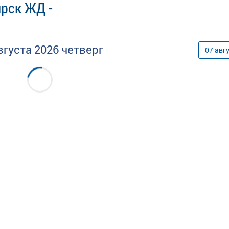
ярск ЖД -
вгуста
2026
четверг
07
авг