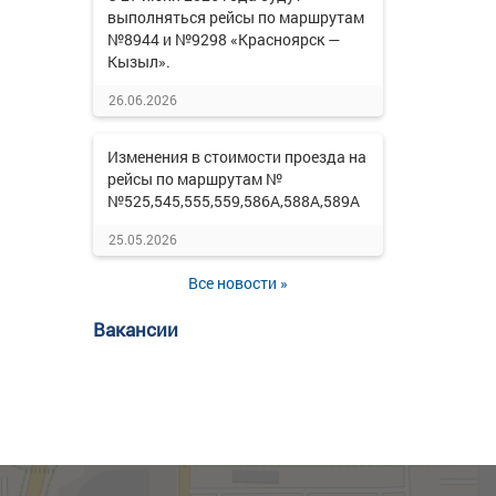
выполняться рейсы по маршрутам
№8944 и №9298 «Красноярск —
Кызыл».
26.06.2026
Изменения в стоимости проезда на
рейсы по маршрутам №
№525,545,555,559,586А,588А,589А
25.05.2026
Все новости »
Вакансии