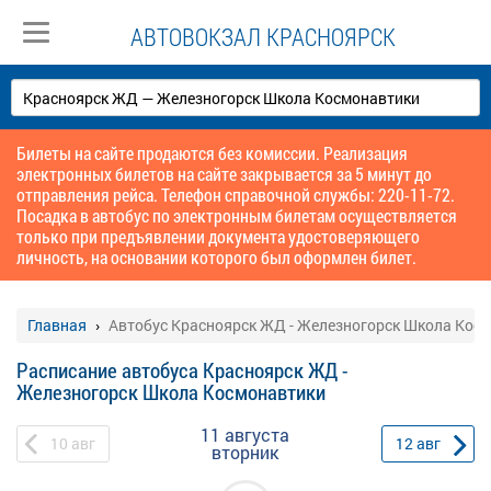
АВТОВОКЗАЛ КРАСНОЯРСК
Билеты на сайте продаются без комиссии. Реализация
электронных билетов на сайте закрывается за 5 минут до
отправления рейса. Телефон справочной службы: 220-11-72.
Посадка в автобус по электронным билетам осуществляется
только при предъявлении документа удостоверяющего
личность, на основании которого был оформлен билет.
Главная
Автобус Красноярск ЖД - Железногорск Школа Кос
Расписание автобуса Красноярск ЖД -
Железногорск Школа Космонавтики
11 августа
10
авг
12
авг
вторник