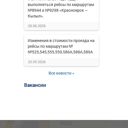
выполняться рейсы по маршрутам
№8944 и №9298 «Красноярск —
Кызыл».
26.06.2026
Изменения в стоимости проезда на
рейсы по маршрутам №
№525,545,555,559,586А,588А,589А
25.05.2026
Все новости »
Вакансии