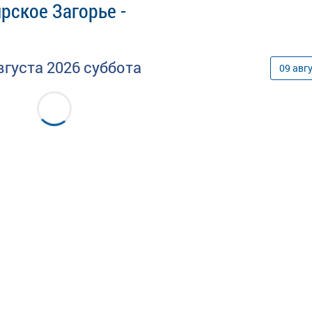
рское Загорье -
вгуста
2026
суббота
09
авг