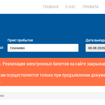
ГЛАВНАЯ
О НАС
ПРАВИЛА
Пункт прибытия
Дата выезд
. Реализация электронных билетов на сайте закрывае
там осуществляется только при предъявлении докуме
.
ево