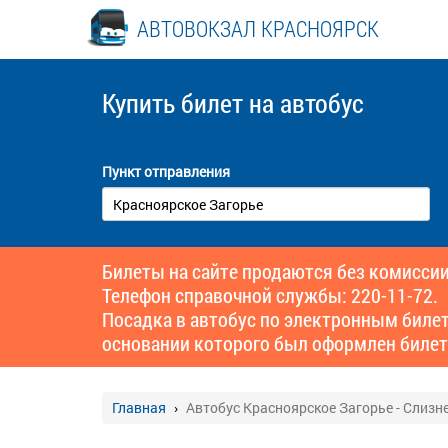
АВТОВОКЗАЛ КРАСНОЯРСК
Купить билет
на автобус
Пункт отправления
Билеты на сайте продаются без комиссии
Телефон справочной службы: 220-11-72.
Посадка в автобус по электронным биле
основании которого был оформлен билет
Главная
Автобус Красноярское Загорье - Слизн