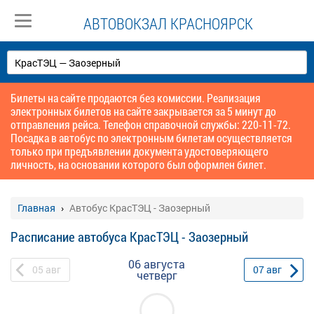
АВТОВОКЗАЛ КРАСНОЯРСК
Билеты на сайте продаются без комиссии. Реализация
электронных билетов на сайте закрывается за 5 минут до
отправления рейса. Телефон справочной службы: 220-11-72.
Посадка в автобус по электронным билетам осуществляется
только при предъявлении документа удостоверяющего
личность, на основании которого был оформлен билет.
Главная
Автобус КрасТЭЦ - Заозерный
Расписание автобуса КрасТЭЦ - Заозерный
06 августа
05
авг
07
авг
четверг