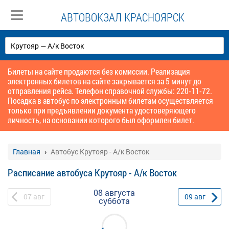
АВТОВОКЗАЛ КРАСНОЯРСК
Билеты на сайте продаются без комиссии. Реализация
электронных билетов на сайте закрывается за 5 минут до
отправления рейса. Телефон справочной службы: 220-11-72.
Посадка в автобус по электронным билетам осуществляется
только при предъявлении документа удостоверяющего
личность, на основании которого был оформлен билет.
Главная
Автобус Крутояр - А/к Восток
Расписание автобуса Крутояр - А/к Восток
08 августа
07
авг
09
авг
суббота