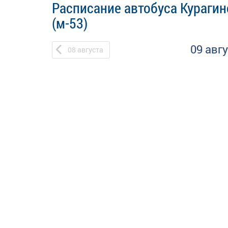
Расписание автобуса Курагин
(м-53)
09 авг
08
августа