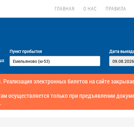
ГЛАВНАЯ
О НАС
ПРАВИЛА
Пункт прибытия
Дата выезд
. Реализация электронных билетов на сайте закрывае
там осуществляется только при предъявлении докуме
.