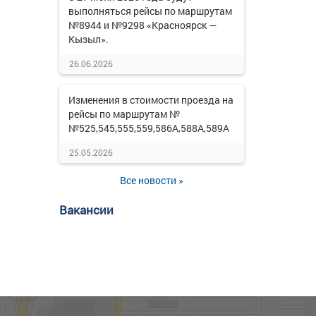
выполняться рейсы по маршрутам
№8944 и №9298 «Красноярск —
Кызыл».
26.06.2026
Изменения в стоимости проезда на
рейсы по маршрутам №
№525,545,555,559,586А,588А,589А
25.05.2026
Все новости »
Вакансии