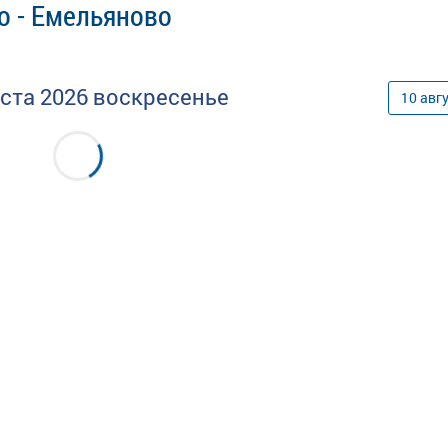
о - Емельяново
уста
2026
воскресенье
10
авг