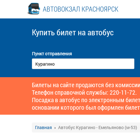
АВТОВОКЗАЛ КРАСНОЯРСК
Купить билет
на автобус
Пункт отправления
Билеты на сайте продаются без комиссии
Телефон справочной службы: 220-11-72.
Посадка в автобус по электронным биле
основании которого был оформлен билет
Главная
Автобус Курагино - Емельяново (м-53)