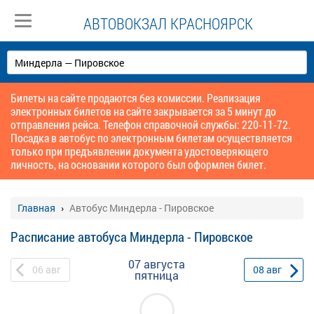
АВТОВОКЗАЛ КРАСНОЯРСК
Билеты на сайте продаются без комиссии. Реализация
электронных билетов на сайте закрывается за 5 минут до
отправления рейса. Телефон справочной службы: 220-11-72.
Посадка в автобус по электронным билетам осуществляется
только при предъявлении документа удостоверяющего
личность, на основании которого был оформлен билет.
Главная
Автобус Миндерла - Пировское
Расписание автобуса Миндерла - Пировское
07 августа
06
авг
08
авг
пятница