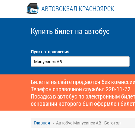
АВТОВОКЗАЛ КРАСНОЯРСК
Купить билет
на автобус
Пункт отправления
Билеты на сайте продаются без комиссии
Телефон справочной службы: 220-11-72.
Посадка в автобус по электронным биле
основании которого был оформлен билет
Главная
Автобус Минусинск АВ - Боготол