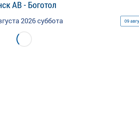
ск АВ - Боготол
вгуста
2026
суббота
09
авг