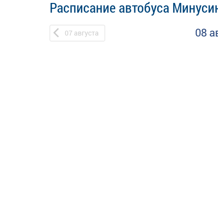
Расписание автобуса Минусин
08 а
07
августа