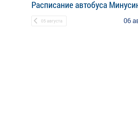
Расписание автобуса Минусин
06 а
05
августа