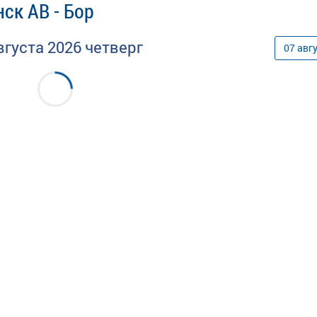
ск АВ - Бор
вгуста
2026
четверг
07
авг