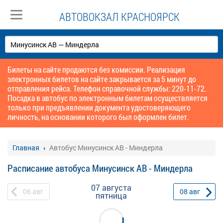
АВТОВОКЗАЛ КРАСНОЯРСК
Билеты на сайте продаются без комиссии. Реализация
электронных билетов на сайте закрывается за 5 минут до
отправления рейса. Телефон справочной службы: 220-11-72.
Посадка в автобус по электронным билетам осуществляется
только при предъявлении документа удостоверяющего
личность, на основании которого был оформлен билет.
Главная
Автобус Минусинск АВ - Миндерла
Расписание автобуса Минусинск АВ - Миндерла
07 августа
06
авг
08
авг
пятница