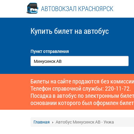
АВТОВОКЗАЛ КРАСНОЯРСК
Купить билет
на автобус
Пункт отправления
Билеты на сайте продаются без комиссии
Телефон справочной службы: 220-11-72.
Посадка в автобус по электронным биле
основании которого был оформлен билет
Главная
Автобус Минусинск АВ - Унжа