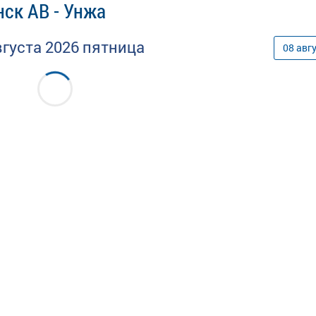
ск АВ - Унжа
вгуста
2026
пятница
08
авг