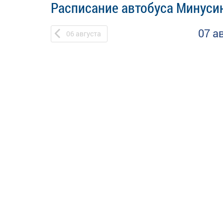
Расписание автобуса Минусин
07 а
06
августа