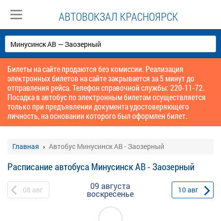
АВТОВОКЗАЛ КРАСНОЯРСК
Билеты на сайте продаются без комиссии. Реализация
электронных билетов на сайте закрывается за 5 минут до
отправления рейса. Телефон справочной службы: 220-11-72.
Посадка в автобус по электронным билетам осуществляется
только при предъявлении документа удостоверяющего
личность, на основании которого был оформлен билет.
Главная
Автобус Минусинск АВ - Заозерный
Расписание автобуса Минусинск АВ - Заозерный
09 августа
08
авг
10
авг
воскресенье