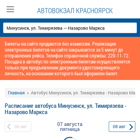
АВТОВОКЗАЛ КРАСНОЯРСК
Билеты на сайте продаются без комиссии. Реализация
электронных билетов на сайте закрывается за 5 минут до
отправления рейса. Телефон справочной службы: 220-11-72.
Посадка в автобус по электронным билетам осуществляется
только при предъявлении документа удостоверяющего
личность, на основании которого был оформлен билет.
Главная
Автобус Минусинск, ул. Тимирязева - Назарово Мар
Расписание автобуса Минусинск, ул. Тимирязева -
Назарово Маркса
07 августа
06
авг
08
авг
пятница