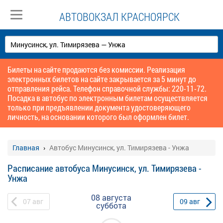
АВТОВОКЗАЛ КРАСНОЯРСК
Билеты на сайте продаются без комиссии. Реализация
электронных билетов на сайте закрывается за 5 минут до
отправления рейса. Телефон справочной службы: 220-11-72.
Посадка в автобус по электронным билетам осуществляется
только при предъявлении документа удостоверяющего
личность, на основании которого был оформлен билет.
Главная
Автобус Минусинск, ул. Тимирязева - Унжа
Расписание автобуса Минусинск, ул. Тимирязева -
Унжа
08 августа
07
авг
09
авг
суббота