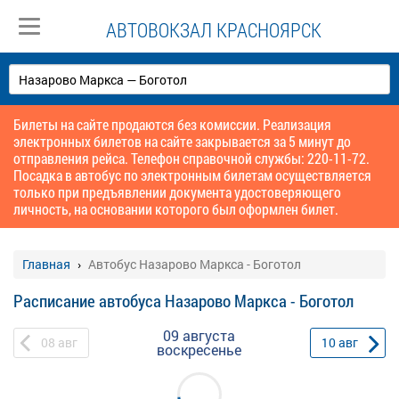
АВТОВОКЗАЛ КРАСНОЯРСК
Билеты на сайте продаются без комиссии. Реализация
электронных билетов на сайте закрывается за 5 минут до
отправления рейса. Телефон справочной службы: 220-11-72.
Посадка в автобус по электронным билетам осуществляется
только при предъявлении документа удостоверяющего
личность, на основании которого был оформлен билет.
Главная
Автобус Назарово Маркса - Боготол
Расписание автобуса Назарово Маркса - Боготол
09 августа
08
авг
10
авг
воскресенье