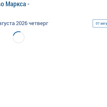
о Маркса -
вгуста
2026
четверг
07
авг