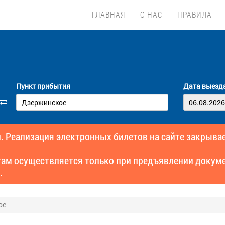
ГЛАВНАЯ
О НАС
ПРАВИЛА
Пункт прибытия
Дата выезд
. Реализация электронных билетов на сайте закрывае
там осуществляется только при предъявлении докуме
.
ое