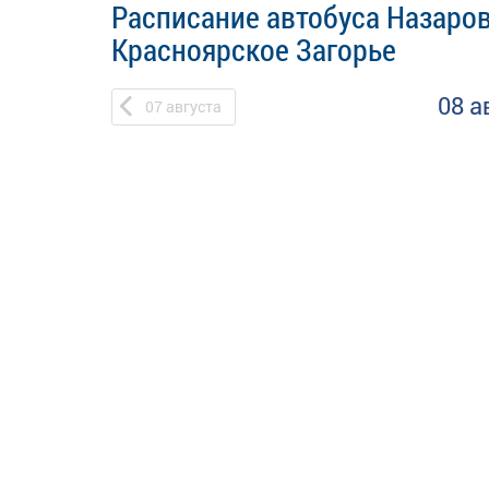
Расписание автобуса Назаров
Красноярское Загорье
08 а
07
августа