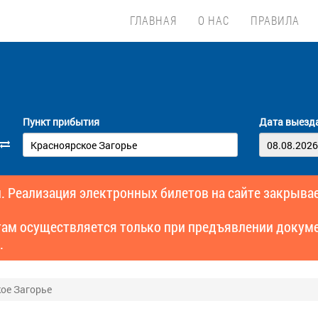
ГЛАВНАЯ
О НАС
ПРАВИЛА
Пункт прибытия
Дата выезд
. Реализация электронных билетов на сайте закрывае
там осуществляется только при предъявлении докуме
.
кое Загорье