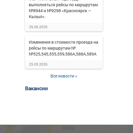
выполняться рейсы по маршрутам
№8944 и №9298 «Красноярск —
Кызыл».
26.06.2026
Изменения в стоимости проезда на
рейсы по маршрутам №
№525,545,555,559,586А,588А,589А
25.05.2026
Все новости »
Вакансии