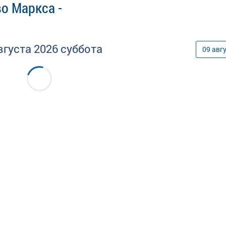
о Маркса -
вгуста
2026
суббота
09
авг