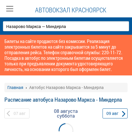
АВТОВОКЗАЛ КРАСНОЯРСК
Билеты на сайте продаются без комиссии. Реализация
электронных билетов на сайте закрывается за 5 минут до
отправления рейса. Телефон справочной службы: 220-11-72.
Посадка в автобус по электронным билетам осуществляется
только при предъявлении документа удостоверяющего
личность, на основании которого был оформлен билет.
Главная
Автобус Назарово Маркса - Миндерла
Расписание автобуса Назарово Маркса - Миндерла
08 августа
07
авг
09
авг
суббота