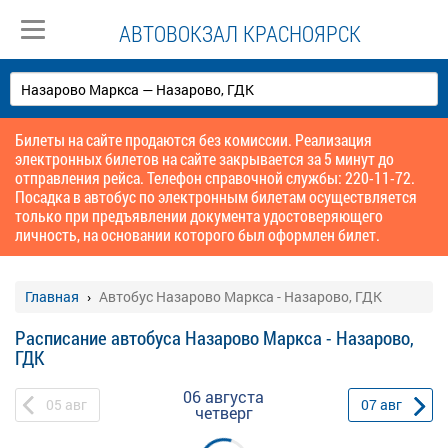
АВТОВОКЗАЛ КРАСНОЯРСК
Билеты на сайте продаются без комиссии. Реализация
электронных билетов на сайте закрывается за 5 минут до
отправления рейса. Телефон справочной службы: 220-11-72.
Посадка в автобус по электронным билетам осуществляется
только при предъявлении документа удостоверяющего
личность, на основании которого был оформлен билет.
Главная
Автобус Назарово Маркса - Назарово, ГДК
Расписание автобуса Назарово Маркса - Назарово,
ГДК
06 августа
05
авг
07
авг
четверг