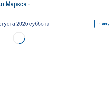
о Маркса -
вгуста
2026
суббота
09
авг