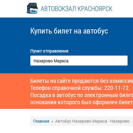
АВТОВОКЗАЛ КРАСНОЯРСК
Купить билет
на автобус
Пункт отправления
Билеты на сайте продаются без комиссии
Телефон справочной службы: 220-11-72.
Посадка в автобус по электронным биле
основании которого был оформлен билет
Главная
Автобус Назарово Маркса - Назарово