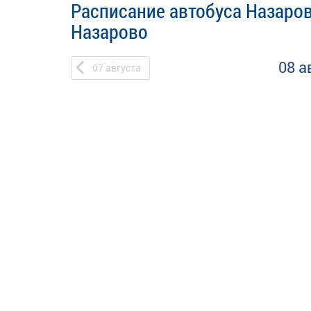
Расписание автобуса Назаров
Назарово
08 а
07
августа