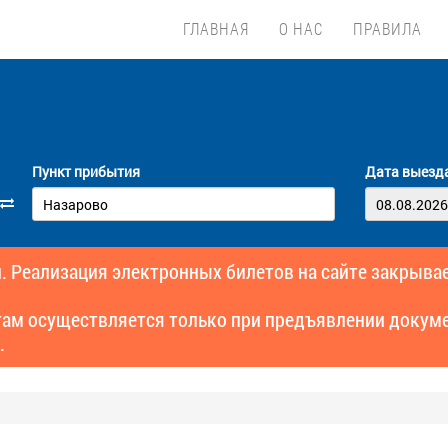
ГЛАВНАЯ
О НАС
ПРАВИЛА
Пункт прибытия
Дата выезд
. Реализация электронных билетов на сайте закрывае
там осуществляется только при предъявлении докуме
.