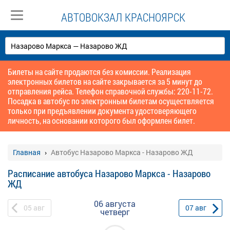
АВТОВОКЗАЛ КРАСНОЯРСК
Билеты на сайте продаются без комиссии. Реализация
электронных билетов на сайте закрывается за 5 минут до
отправления рейса. Телефон справочной службы: 220-11-72.
Посадка в автобус по электронным билетам осуществляется
только при предъявлении документа удостоверяющего
личность, на основании которого был оформлен билет.
Главная
Автобус Назарово Маркса - Назарово ЖД
Расписание автобуса Назарово Маркса - Назарово
ЖД
06 августа
05
авг
07
авг
четверг