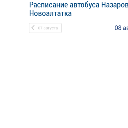
Расписание автобуса Назаров
Новоалтатка
08 а
07
августа