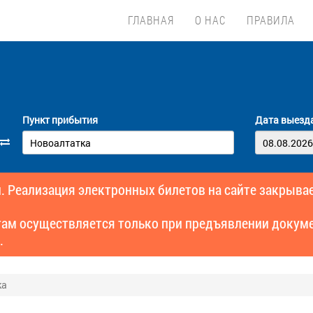
ГЛАВНАЯ
О НАС
ПРАВИЛА
Пункт прибытия
Дата выезд
. Реализация электронных билетов на сайте закрывае
там осуществляется только при предъявлении докуме
.
ка