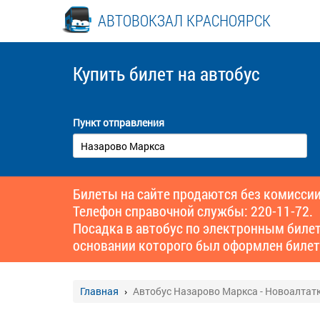
АВТОВОКЗАЛ КРАСНОЯРСК
Купить билет
на автобус
Пункт отправления
Билеты на сайте продаются без комиссии
Телефон справочной службы: 220-11-72.
Посадка в автобус по электронным биле
основании которого был оформлен билет
Главная
Автобус Назарово Маркса - Новоалтат