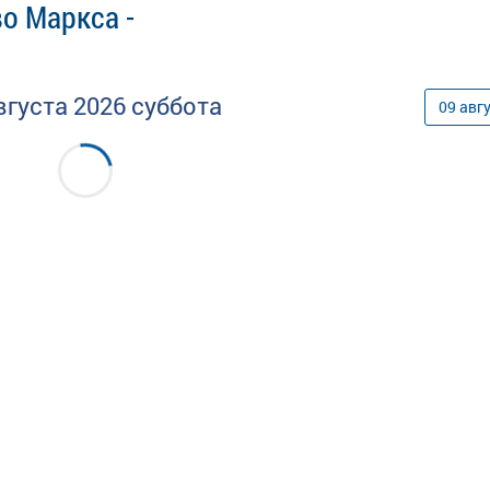
о Маркса -
вгуста
2026
суббота
09
авг