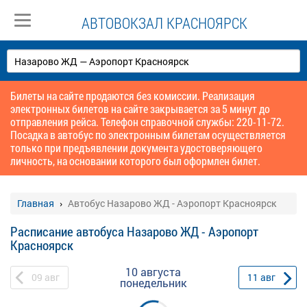
АВТОВОКЗАЛ КРАСНОЯРСК
Билеты на сайте продаются без комиссии. Реализация
электронных билетов на сайте закрывается за 5 минут до
отправления рейса. Телефон справочной службы: 220-11-72.
Посадка в автобус по электронным билетам осуществляется
только при предъявлении документа удостоверяющего
личность, на основании которого был оформлен билет.
Главная
Автобус Назарово ЖД - Аэропорт Красноярск
Расписание автобуса Назарово ЖД - Аэропорт
Красноярск
10 августа
09
авг
11
авг
понедельник