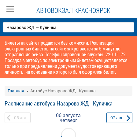
АВТОВОКЗАЛ КРАСНОЯРСК
Билеты на сайте продаются без комиссии. Реализация
электронных билетов на сайте закрывается за 5 минут до
отправления рейса. Телефон справочной службы: 220-11-72.
Посадка в автобус по электронным билетам осуществляется
только при предъявлении документа удостоверяющего
личность, на основании которого был оформлен билет.
Главная
Автобус Назарово ЖД - Куличка
Расписание автобуса Назарово ЖД - Куличка
06 августа
05
авг
07
авг
четверг