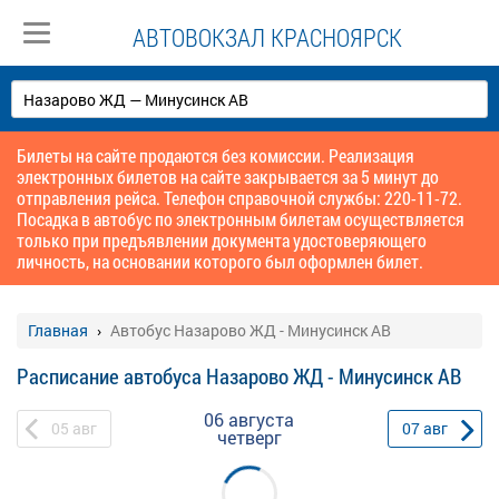
АВТОВОКЗАЛ КРАСНОЯРСК
Билеты на сайте продаются без комиссии. Реализация
электронных билетов на сайте закрывается за 5 минут до
отправления рейса. Телефон справочной службы: 220-11-72.
Посадка в автобус по электронным билетам осуществляется
только при предъявлении документа удостоверяющего
личность, на основании которого был оформлен билет.
Главная
Автобус Назарово ЖД - Минусинск АВ
Расписание автобуса Назарово ЖД - Минусинск АВ
06 августа
05
авг
07
авг
четверг