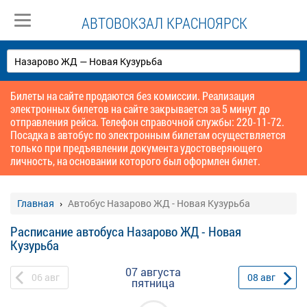
АВТОВОКЗАЛ КРАСНОЯРСК
Билеты на сайте продаются без комиссии. Реализация
электронных билетов на сайте закрывается за 5 минут до
отправления рейса. Телефон справочной службы: 220-11-72.
Посадка в автобус по электронным билетам осуществляется
только при предъявлении документа удостоверяющего
личность, на основании которого был оформлен билет.
Главная
Автобус Назарово ЖД - Новая Кузурьба
Расписание автобуса Назарово ЖД - Новая
Кузурьба
07 августа
06
авг
08
авг
пятница