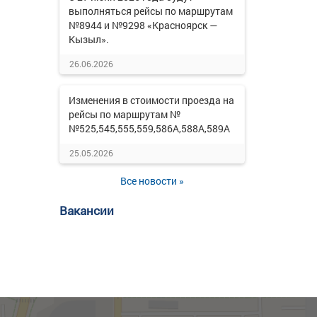
выполняться рейсы по маршрутам
№8944 и №9298 «Красноярск —
Кызыл».
26.06.2026
Изменения в стоимости проезда на
рейсы по маршрутам №
№525,545,555,559,586А,588А,589А
25.05.2026
Все новости »
Вакансии