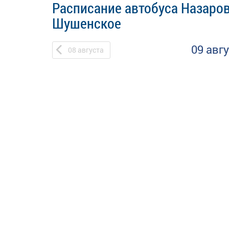
Расписание автобуса Назаро
Шушенское
09 авг
08
августа