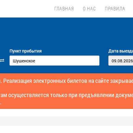
ГЛАВНАЯ
О НАС
ПРАВИЛА
Пункт прибытия
Дата выезд
. Реализация электронных билетов на сайте закрывае
там осуществляется только при предъявлении докуме
.