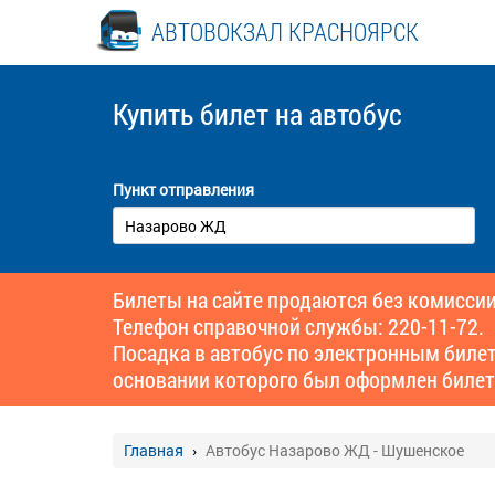
АВТОВОКЗАЛ КРАСНОЯРСК
Купить билет
на автобус
Пункт отправления
Билеты на сайте продаются без комиссии
Телефон справочной службы: 220-11-72.
Посадка в автобус по электронным биле
основании которого был оформлен билет
Главная
Автобус Назарово ЖД - Шушенское