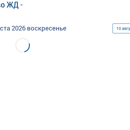
во ЖД -
уста
2026
воскресенье
10
авг