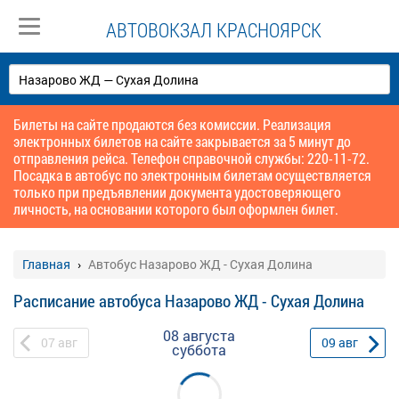
АВТОВОКЗАЛ КРАСНОЯРСК
Билеты на сайте продаются без комиссии. Реализация
электронных билетов на сайте закрывается за 5 минут до
отправления рейса. Телефон справочной службы: 220-11-72.
Посадка в автобус по электронным билетам осуществляется
только при предъявлении документа удостоверяющего
личность, на основании которого был оформлен билет.
Главная
Автобус Назарово ЖД - Сухая Долина
Расписание автобуса Назарово ЖД - Сухая Долина
08 августа
07
авг
09
авг
суббота