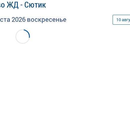
во ЖД - Сютик
уста
2026
воскресенье
10
авг