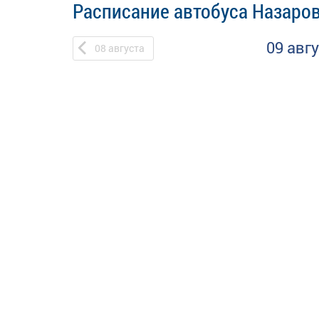
Расписание автобуса Назаро
09 авг
08
августа