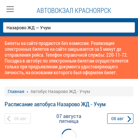
АВТОВОКЗАЛ КРАСНОЯРСК
Билеты на сайте продаются без комиссии. Реализация
электронных билетов на сайте закрывается за 5 минут до
отправления рейса. Телефон справочной службы: 220-11-72.
Посадка в автобус по электронным билетам осуществляется
только при предъявлении документа удостоверяющего
личность, на основании которого был оформлен билет.
Главная
Автобус Назарово ЖД - Учум
Расписание автобуса Назарово ЖД - Учум
07 августа
06
авг
08
авг
пятница