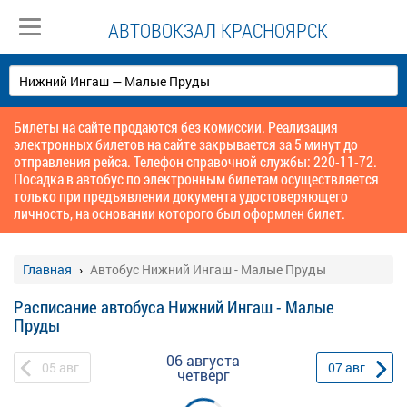
АВТОВОКЗАЛ КРАСНОЯРСК
Билеты на сайте продаются без комиссии. Реализация
электронных билетов на сайте закрывается за 5 минут до
отправления рейса. Телефон справочной службы: 220-11-72.
Посадка в автобус по электронным билетам осуществляется
только при предъявлении документа удостоверяющего
личность, на основании которого был оформлен билет.
Главная
Автобус Нижний Ингаш - Малые Пруды
Расписание автобуса Нижний Ингаш - Малые
Пруды
06 августа
05
авг
07
авг
четверг