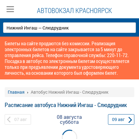
АВТОВОКЗАЛ КРАСНОЯРСК
Билеты на сайте продаются без комиссии. Реализация
электронных билетов на сайте закрывается за 5 минут до
отправления рейса. Телефон справочной службы: 220-11-72.
Посадка в автобус по электронным билетам осуществляется
только при предъявлении документа удостоверяющего
личность, на основании которого был оформлен билет.
Главная
Автобус Нижний Ингаш - Слюдрудник
Расписание автобуса Нижний Ингаш - Слюдрудник
08 августа
07
авг
09
авг
суббота