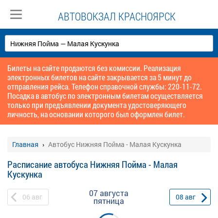
АВТОВОКЗАЛ КРАСНОЯРСК
Билеты на сайте продаются без комиссии. Реализация
электронных билетов на сайте закрывается за 5 минут до
отправления рейса. Телефон справочной службы: 220-11-72.
Посадка в автобус по электронным билетам осуществляется
только при предъявлении документа удостоверяющего
личность, на основании которого был оформлен билет.
Главная
Автобус Нижняя Пойма - Малая Кускунка
Расписание автобуса Нижняя Пойма - Малая
Кускунка
07 августа
06
авг
08
авг
пятница