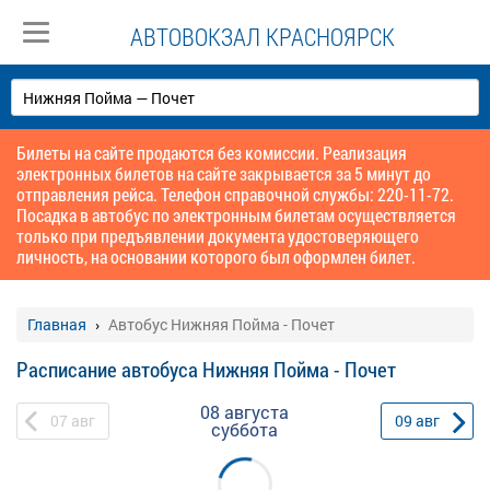
АВТОВОКЗАЛ КРАСНОЯРСК
Билеты на сайте продаются без комиссии. Реализация
электронных билетов на сайте закрывается за 5 минут до
отправления рейса. Телефон справочной службы: 220-11-72.
Посадка в автобус по электронным билетам осуществляется
только при предъявлении документа удостоверяющего
личность, на основании которого был оформлен билет.
Главная
Автобус Нижняя Пойма - Почет
Расписание автобуса Нижняя Пойма - Почет
08 августа
07
авг
09
авг
суббота