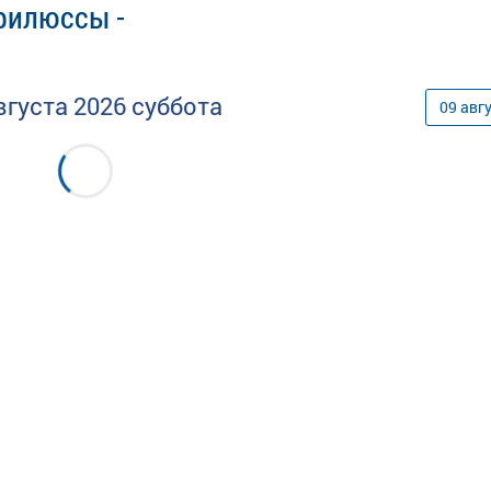
рилюссы -
вгуста
2026
суббота
09
авг