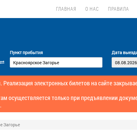
ГЛАВНАЯ
О НАС
ПРАВИЛА
Пункт прибытия
Дата выезд
. Реализация электронных билетов на сайте закрывае
там осуществляется только при предъявлении докуме
.
е Загорье