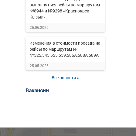
выполняться рейсы по маршрутам
№8944 и №9298 «Красноярск —
Кызыл».
26.06.2026
Изменения в стоимости проезда на
рейсы по маршрутам №
№525,545,555,559,586А,588А,589А
25.05.2026
Все новости »
Вакансии