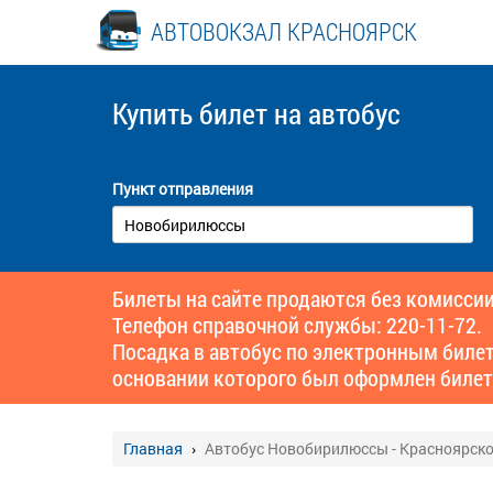
АВТОВОКЗАЛ КРАСНОЯРСК
Купить билет
на автобус
Пункт отправления
Билеты на сайте продаются без комиссии
Телефон справочной службы: 220-11-72.
Посадка в автобус по электронным биле
основании которого был оформлен билет
Главная
Автобус Новобирилюссы - Красноярско