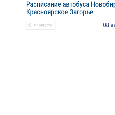
Расписание автобуса Новоби
Красноярское Загорье
08 а
07
августа