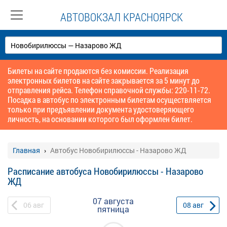
АВТОВОКЗАЛ КРАСНОЯРСК
Билеты на сайте продаются без комиссии. Реализация
электронных билетов на сайте закрывается за 5 минут до
отправления рейса. Телефон справочной службы: 220-11-72.
Посадка в автобус по электронным билетам осуществляется
только при предъявлении документа удостоверяющего
личность, на основании которого был оформлен билет.
Главная
Автобус Новобирилюссы - Назарово ЖД
Расписание автобуса Новобирилюссы - Назарово
ЖД
07 августа
06
авг
08
авг
пятница