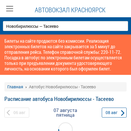
АВТОВОКЗАЛ КРАСНОЯРСК
Билеты на сайте продаются без комиссии. Реализация
электронных билетов на сайте закрывается за 5 минут до
отправления рейса. Телефон справочной службы: 220-11-72.
Посадка в автобус по электронным билетам осуществляется
только при предъявлении документа удостоверяющего
личность, на основании которого был оформлен билет.
Главная
Автобус Новобирилюссы - Тасеево
Расписание автобуса Новобирилюссы - Тасеево
07 августа
06
авг
08
авг
пятница