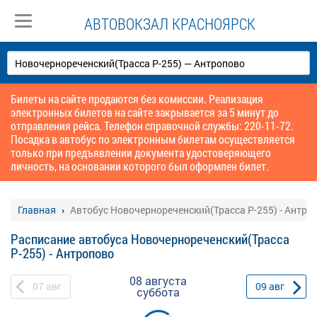
АВТОВОКЗАЛ КРАСНОЯРСК
Билеты на сайте продаются без комиссии. Реализация
электронных билетов на сайте закрывается за 5 минут до
отправления рейса. Телефон справочной службы: 220-11-72.
Посадка в автобус по электронным билетам осуществляется
только при предъявлении документа удостоверяющего
личность, на основании которого был оформлен билет.
Главная
Автобус Новочернореченский(Трасса Р-255) - Антро
Расписание автобуса Новочернореченский(Трасса
Р-255) - Антропово
08 августа
07
авг
09
авг
суббота