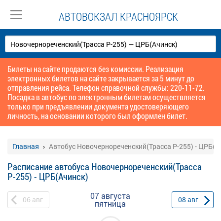
АВТОВОКЗАЛ КРАСНОЯРСК
Билеты на сайте продаются без комиссии. Реализация
электронных билетов на сайте закрывается за 5 минут до
отправления рейса. Телефон справочной службы: 220-11-72.
Посадка в автобус по электронным билетам осуществляется
только при предъявлении документа удостоверяющего
личность, на основании которого был оформлен билет.
Главная
Автобус Новочернореченский(Трасса Р-255) - ЦРБ(А
Расписание автобуса Новочернореченский(Трасса
Р-255) - ЦРБ(Ачинск)
07 августа
06
авг
08
авг
пятница