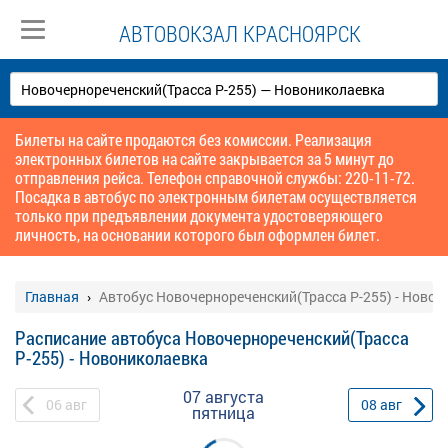
АВТОВОКЗАЛ КРАСНОЯРСК
Билеты на сайте продаются без комиссии. Реализация
электронных билетов на сайте закрывается за 5 минут до
отправления рейса. Телефон справочной службы: 220-11-72.
Посадка в автобус по электронным билетам осуществляется
только при предъявлении документа удостоверяющего
личность, на основании которого был оформлен билет.
Главная
Автобус Новочернореченский(Трасса Р-255) - Новон
Расписание автобуса Новочернореченский(Трасса
Р-255) - Новониколаевка
07 августа
06
авг
08
авг
пятница