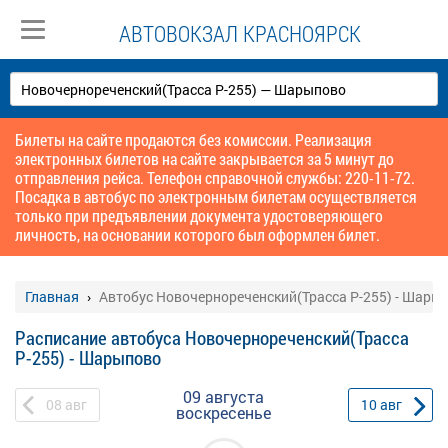
АВТОВОКЗАЛ КРАСНОЯРСК
Билеты на сайте продаются без комиссии. Реализация
электронных билетов на сайте закрывается за 5 минут до
отправления рейса. Телефон справочной службы: 220-11-72.
Посадка в автобус по электронным билетам осуществляется
только при предъявлении документа удостоверяющего
личность, на основании которого был оформлен билет.
Главная
Автобус Новочернореченский(Трасса Р-255) - Шары
Расписание автобуса Новочернореченский(Трасса
Р-255) - Шарыпово
09 августа
08
авг
10
авг
воскресенье